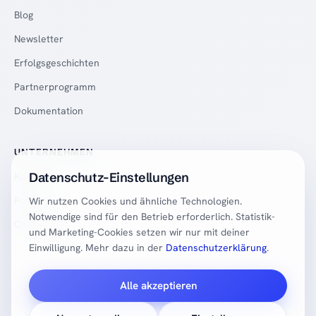
Blog
Newsletter
Erfolgsgeschichten
Partnerprogramm
Dokumentation
UNTERNEHMEN
Datenschutz-Einstellungen
Karriere
Presse
Wir nutzen Cookies und ähnliche Technologien.
Notwendige sind für den Betrieb erforderlich. Statistik-
Changelog
und Marketing-Cookies setzen wir nur mit deiner
Einwilligung. Mehr dazu in der
Datenschutzerklärung
.
Alle akzeptieren
© 2026 SalesFrank. Alle Rechte vorbehalten.
Impressum
Datenschutz
AGB
Terms (EN)
AVV
DSB-Antworten