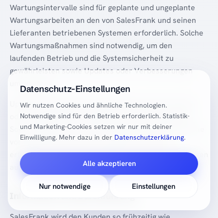
Wartungsintervalle sind für geplante und ungeplante
Wartungsarbeiten an den von SalesFrank und seinen
Lieferanten betriebenen Systemen erforderlich. Solche
Wartungsmaßnahmen sind notwendig, um den
laufenden Betrieb und die Systemsicherheit zu
gewährleisten sowie Updates oder Verbesserungen
umzusetzen.
Datenschutz-Einstellungen
Updates und Verbesserungen werden nicht in festen
Wir nutzen Cookies und ähnliche Technologien.
oder regelmäßigen Wartungsfenstern durchgeführt.
Notwendige sind für den Betrieb erforderlich. Statistik-
und Marketing-Cookies setzen wir nur mit deiner
Soweit möglich, werden Wartungsmaßnahmen, die eine
Einwilligung. Mehr dazu in der
Datenschutzerklärung
.
vorübergehende Unterbrechung des Dienstes
erfordern, zu Zeiten durchgeführt, die die Auswirkungen
Alle akzeptieren
auf die Kunden so gering wie möglich halten.
Nur notwendige
Einstellungen
Information und Durchführung
SalesFrank wird den Kunden so frühzeitig wie