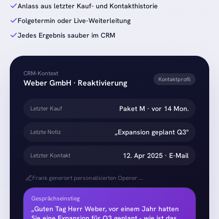
Anlass aus letzter Kauf- und Kontakthistorie
Folgetermin oder Live-Weiterleitung
Jedes Ergebnis sauber im CRM
CRM-Kontext
Kontaktprofil
Weber GmbH · Reaktivierung
Paket M · vor 14 Mon.
Letzter Kauf
„Expansion geplant Q3"
Letzte Notiz
12. Apr 2025 · E-Mail
Letzter Kontakt
Frank generiert personalisierten Opener ...
Gesprächseinstieg
„Guten Tag Herr Weber, vor einem Jahr hatten
Sie eine Expansion für Q3 geplant - wie ist das