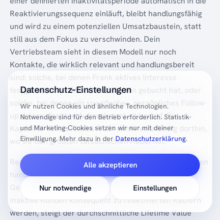
einer definierten Inaktivitätsperiode automatisch in die
Reaktivierungssequenz einläuft, bleibt handlungsfähig
und wird zu einem potenziellen Umsatzbaustein, statt
still aus dem Fokus zu verschwinden. Dein
Vertriebsteam sieht in diesem Modell nur noch
Kontakte, die wirklich relevant und handlungsbereit
sind: solche, bei denen Frank aktives Interesse
Datenschutz-Einstellungen
festgestellt und direkt einen Termin gebucht hat, oder
solche, bei denen ein spezifisches, persönliches Follow-
Wir nutzen Cookies und ähnliche Technologien.
up deiner direkten Aufmerksamkeit bedarf. Die
Notwendige sind für den Betrieb erforderlich. Statistik-
und Marketing-Cookies setzen wir nur mit deiner
Kapazität deines Teams fließt damit vollständig dorthin,
Einwilligung. Mehr dazu in der
Datenschutzerklärung
.
wo sie den größten tatsächlichen Hebel hat.
Reaktivierung als dauerhafter Prozess hat zudem einen
Alle akzeptieren
handfesten strategischen Effekt auf die
Gesamtwirtschaftlichkeit deines Vertriebs. Wenn
Nur notwendige
Einstellungen
inaktive Kunden konsequent zu reaktivierten Käufern
werden, steigt der durchschnittliche Lifetime Value