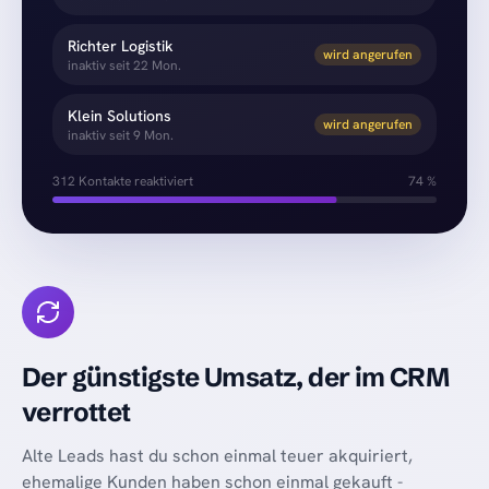
Richter Logistik
wird angerufen
inaktiv seit 22 Mon.
Klein Solutions
wird angerufen
inaktiv seit 9 Mon.
312
Kontakte reaktiviert
74 %
Der günstigste Umsatz, der im CRM
verrottet
Alte Leads hast du schon einmal teuer akquiriert,
ehemalige Kunden haben schon einmal gekauft -