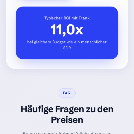
Typischer ROI mit Frank
11,0x
bei gleichem Budget wie ein menschlicher
SDR
FAQ
Häufige Fragen zu den
Preisen
Keine passende Antwort? Schreib uns an